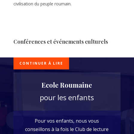
civilisation du peuple roumain.
Conférences et événements culturels
CONTINUER À LIRE
Ecole Roumaine
pour les enfants
Pour vos enfants, nous vous
conseillons à la fois le Club de lecture