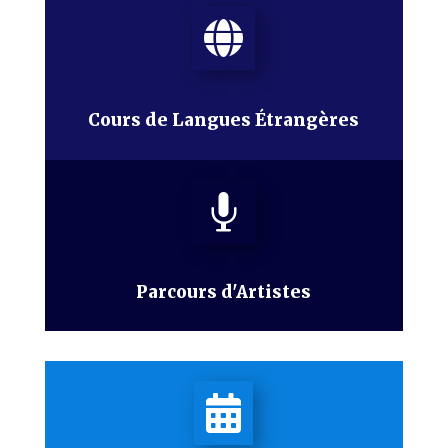

Cours de Langues Étrangères

Parcours d'Artistes
