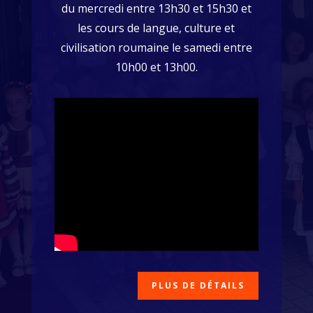
du mercredi entre 13h30 et 15h30 et
les cours de langue, culture et
civilisation roumaine le samedi entre
10h00 et 13h00.
PLUS DE DÉTAILS