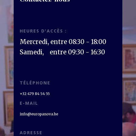
HEURES D'ACCÈS :
Mercredi, entre 08:30 - 18:00
Samedi, entre 09:30 - 16:30
TÉLÉPHONE
+32 479 84 54 55
E-MAIL
info@europanova.be
ADRESSE