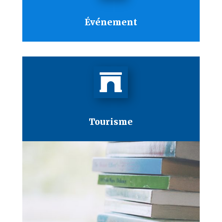
Événement

Tourisme