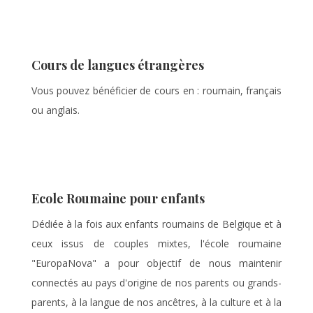
Cours de langues étrangères
Vous pouvez bénéficier de cours en : roumain, français
ou anglais.
Ecole Roumaine pour enfants
Dédiée à la fois aux enfants roumains de Belgique et à
ceux issus de couples mixtes, l'école roumaine
"EuropaNova" a pour objectif de nous maintenir
connectés au pays d'origine de nos parents ou grands-
parents, à la langue de nos ancêtres, à la culture et à la