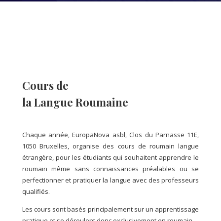
Cours de
la Langue Roumaine
Chaque année, EuropaNova asbl, Clos du Parnasse 11E,
1050 Bruxelles, organise des cours de roumain langue
étrangère, pour les étudiants qui souhaitent apprendre le
roumain même sans connaissances préalables ou se
perfectionner et pratiquer la langue avec des professeurs
qualifiés.
Les cours sont basés principalement sur un apprentissage
pratique et se déroulent donc exclusivement en roumain.