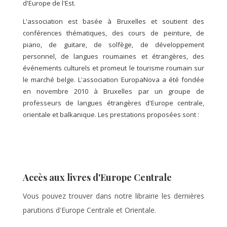
d'Europe de l'Est.
L'association est basée à Bruxelles et soutient des
conférences thématiques, des cours de peinture, de
piano, de guitare, de solfège, de développement
personnel, de langues roumaines et étrangères, des
événements culturels et promeut le tourisme roumain sur
le marché belge. L'association EuropaNova a été fondée
en novembre 2010 à Bruxelles par un groupe de
professeurs de langues étrangères d'Europe centrale,
orientale et balkanique. Les prestations proposées sont :
Accès aux livres d'Europe Centrale
Vous pouvez trouver dans notre librairie les dernières
parutions d'Europe Centrale et Orientale.