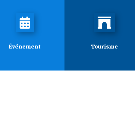


Événement
Tourisme