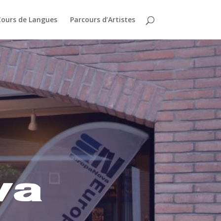
Cours de Langues
Parcours d’Artistes
lisant Bitcoin.
s cette section.
plupart de nos experts.