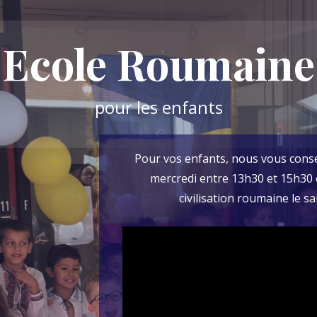
Ecole Roumaine
pour les enfants
Pour vos enfants, nous vous conseil
mercredi entre 13h30 et 15h30 e
civilisation roumaine le s