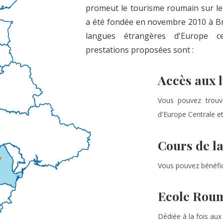
promeut le tourisme roumain sur le
a été fondée en novembre 2010 à Br
langues étrangères d'Europe ce
prestations proposées sont :
Accès aux 
Vous pouvez trouve
d'Europe Centrale et
Cours de l
Vous pouvez bénéfici
Ecole Roum
Dédiée à la fois aux