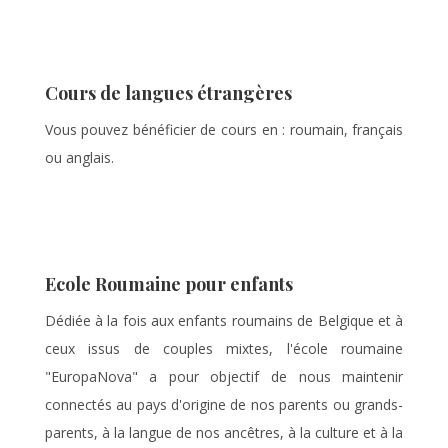
Cours de langues étrangères
Vous pouvez bénéficier de cours en : roumain, français
ou anglais.
Ecole Roumaine pour enfants
Dédiée à la fois aux enfants roumains de Belgique et à
ceux issus de couples mixtes, l'école roumaine
"EuropaNova" a pour objectif de nous maintenir
connectés au pays d'origine de nos parents ou grands-
parents, à la langue de nos ancêtres, à la culture et à la