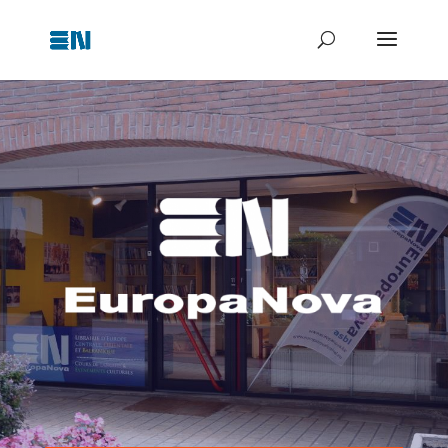
Jeux de machines à sous gratuit en ligne
Casino Gratuit 2026 Gratuit Et Sans Risque Pour Les Belges
: Certains
peuvent accepter les dépôts en Litecoin mais n'encaisseront qu'en
utilisant Bitcoin.
Machine À Sous En Ligne 2026 Large Choix De Slots
- Vous pouvez
également trouver des détails sur le Fair-Play et le Jeu responsable
dans cette section.
Casino Legal Belgique 2026 Sites Agréés Et Sûrs
: Il y a quelque chose
à propos de Rival qui place ses machines à sous au sommet pour la
plupart de nos experts.
Meilleurs cours de poker en ligne
Casino En Ligne Belgique Bonus 2026 Meilleurs Bonus À Saisir
Un code promo est un excellent moyen pour un client d'échanger
une offre du casino en ligne.
Casino Avec Bonus De Bienvenue 2026 Meilleurs Bonus À Saisir
Vous utiliserez ce portefeuille pour stocker en toute sécurité vos
actifs numériques.