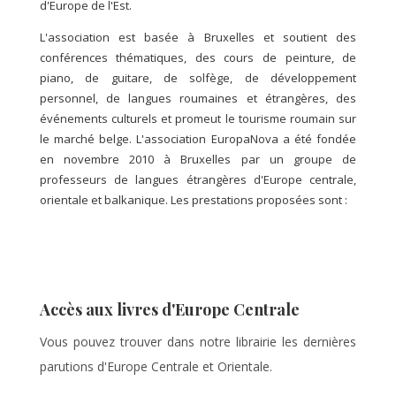
d'Europe de l'Est.
L'association est basée à Bruxelles et soutient des
conférences thématiques, des cours de peinture, de
piano, de guitare, de solfège, de développement
personnel, de langues roumaines et étrangères, des
événements culturels et promeut le tourisme roumain sur
le marché belge. L'association EuropaNova a été fondée
en novembre 2010 à Bruxelles par un groupe de
professeurs de langues étrangères d'Europe centrale,
orientale et balkanique. Les prestations proposées sont :
Accès aux livres d'Europe Centrale
Vous pouvez trouver dans notre librairie les dernières
parutions d'Europe Centrale et Orientale.