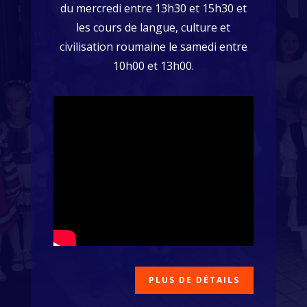
du mercredi entre 13h30 et 15h30 et
les cours de langue, culture et
civilisation roumaine le samedi entre
10h00 et 13h00.
PLUS DE DÉTAILS