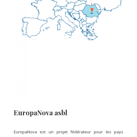
EuropaNova asbl
EuropaNova est un projet fédérateur pour les pays