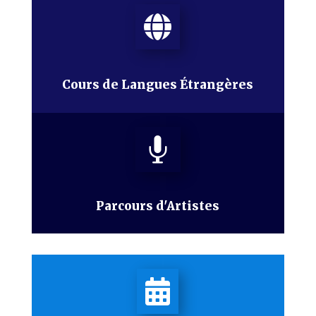

Cours de Langues Étrangères

Parcours d'Artistes
