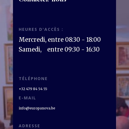
HEURES D'ACCÈS :
Mercredi, entre 08:30 - 18:00
Samedi, entre 09:30 - 16:30
TÉLÉPHONE
+32 479 84 54 55
E-MAIL
info@europanova.be
ADRESSE