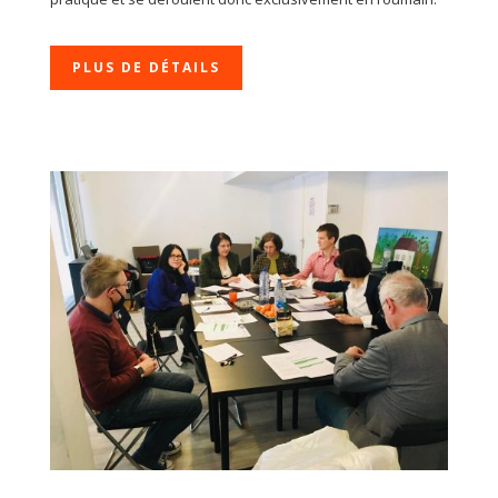
PLUS DE DÉTAILS