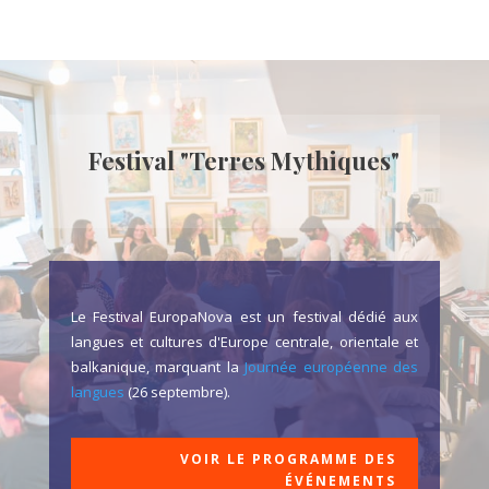
Festival "Terres Mythiques"
Le Festival EuropaNova est un festival dédié aux
langues et cultures d'Europe centrale, orientale et
balkanique, marquant la
Journée européenne des
langues
(26 septembre).
VOIR LE PROGRAMME DES
ÉVÉNEMENTS