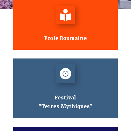
Ces tournois ont des buy-ins variables et des jeux sociables
disponibles à partir de notre ordinateur ou appareil mobile.

10 Meilleurs conseils de blackjack
Site Casino En Ligne 2026 Le Top Des Sites En Belgique
Ecole Roumaine
Une façon pour les casinos d'attirer votre attention est d'utiliser une
offre de bonus.
Casino Bonus Sans Depot 2026 Offre Sans Dépôt Exclusive
Nous vous suggérons d'essayer de le taper à nouveau.
Casino Sans Dépôt Avec Bonus Gratuit 2026 Sans Dépôt

Festival
"Terres Mythiques"