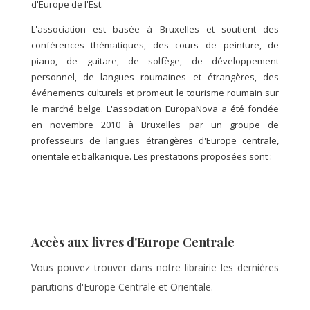
d'Europe de l'Est.
L'association est basée à Bruxelles et soutient des
conférences thématiques, des cours de peinture, de
piano, de guitare, de solfège, de développement
personnel, de langues roumaines et étrangères, des
événements culturels et promeut le tourisme roumain sur
le marché belge. L'association EuropaNova a été fondée
en novembre 2010 à Bruxelles par un groupe de
professeurs de langues étrangères d'Europe centrale,
orientale et balkanique. Les prestations proposées sont :
Accès aux livres d'Europe Centrale
Vous pouvez trouver dans notre librairie les dernières
parutions d'Europe Centrale et Orientale.