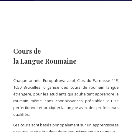
Cours de
la Langue Roumaine
Chaque année, EuropaNova asbl, Clos du Parnasse 11E,
1050 Bruxelles, organise des cours de roumain langue
étrangère, pour les étudiants qui souhaitent apprendre le
roumain même sans connaissances préalables ou se
perfectionner et pratiquer la langue avec des professeurs
qualifiés.
Les cours sont basés principalement sur un apprentissage
pratique et se déroulent donc exclusivement en roumain.