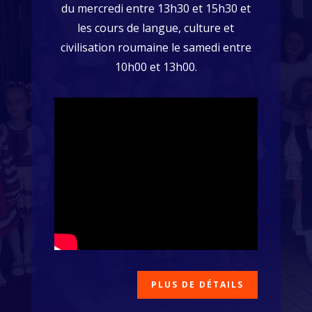
du mercredi entre 13h30 et 15h30 et
les cours de langue, culture et
civilisation roumaine le samedi entre
10h00 et 13h00.
PLUS DE DÉTAILS