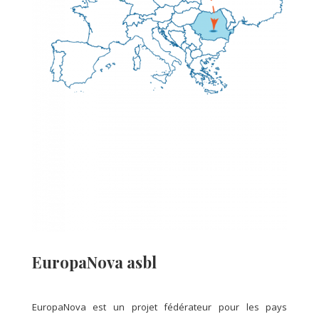
EuropaNova asbl
EuropaNova est un projet fédérateur pour les pays