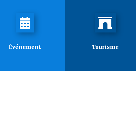


Événement
Tourisme