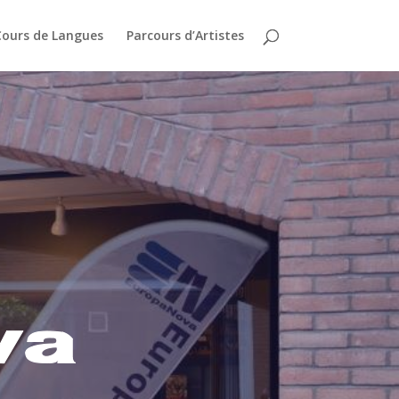
Cours de Langues
Parcours d’Artistes
lisant Bitcoin.
s cette section.
plupart de nos experts.