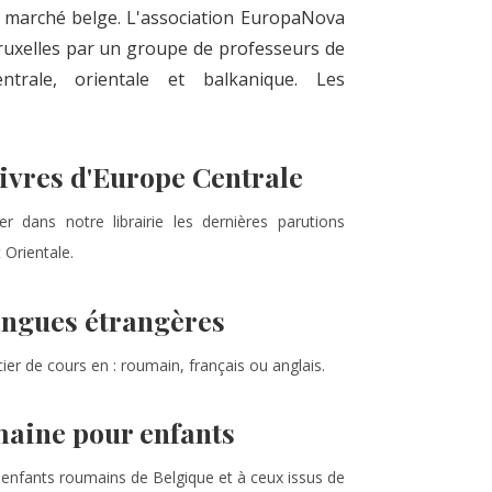
 marché belge. L'association EuropaNova
uxelles par un groupe de professeurs de
ntrale, orientale et balkanique. Les
livres d'Europe Centrale
r dans notre librairie les dernières parutions
 Orientale.
angues étrangères
er de cours en : roumain, français ou anglais.
aine pour enfants
 enfants roumains de Belgique et à ceux issus de