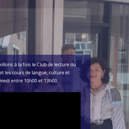
lons à la fois le Club de lecture du
t les cours de langue, culture et
amedi entre 10h00 et 13h00.