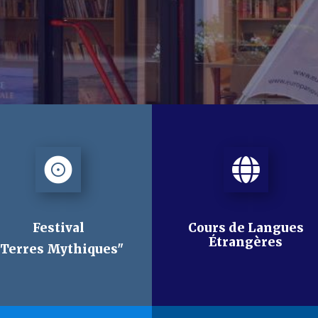


Festival
Cours de Langues
Étrangères
"Terres Mythiques"