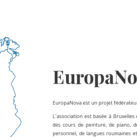
EuropaNo
EuropaNova est un projet fédérateur 
L'association est basée à Bruxelles
des cours de peinture, de piano, d
personnel, de langues roumaines et