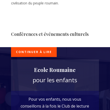
civilisation du peuple roumain.
Conférences et événements culturels
CONTINUER À LIRE
Ecole Roumaine
pour les enfants
Pour vos enfants, nous vous
conseillons à la fois le Club de lecture