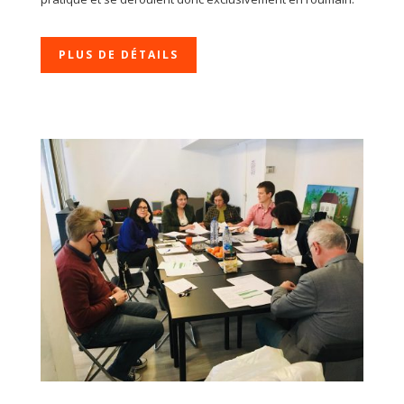
PLUS DE DÉTAILS