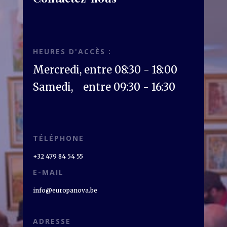
HEURES D'ACCÈS :
Mercredi, entre 08:30 - 18:00
Samedi, entre 09:30 - 16:30
TÉLÉPHONE
+32 479 84 54 55
E-MAIL
info@europanova.be
ADRESSE