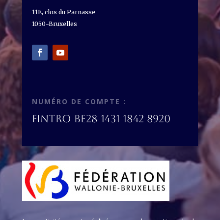
11E, clos du Parnasse
1050-Bruxelles
NUMÉRO DE COMPTE :
Fintro BE28 1431 1842 8920