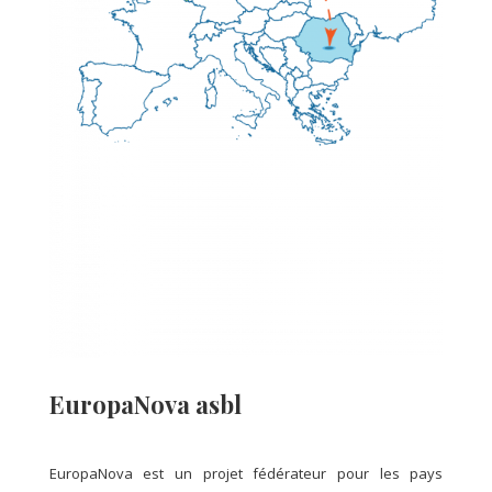
EuropaNova asbl
EuropaNova est un projet fédérateur pour les pays